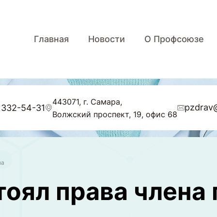
Главная
Новости
О Профсоюзе
443071, г. Самара,
pzdrav
 332-54-31
Волжский проспект, 19, офис 68
за
оял права члена