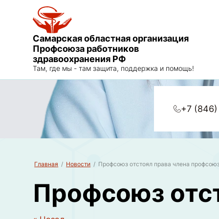
Самарская областная организация
Профсоюза работников
здравоохранения РФ
Там, где мы - там защита, поддержка и помощь!
+7 (846)
Главная
/
Новости
/
Профсоюз отстоял права члена профсою
Профсоюз отст