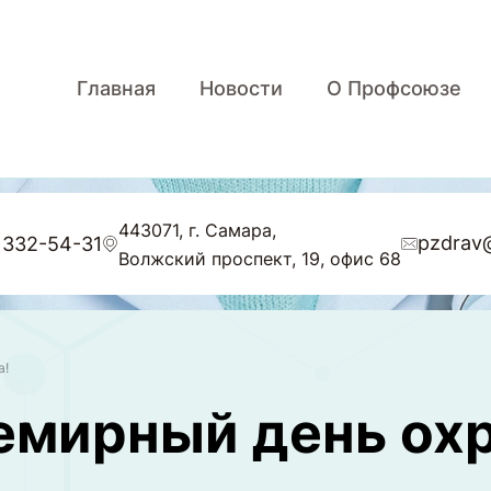
Главная
Новости
О Профсоюзе
443071, г. Самара,
pzdrav
 332-54-31
Волжский проспект, 19, офис 68
а!
семирный день ох